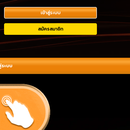
เข้าสู่ระบบ
สมัครสมาชิก
สู่ระบบ