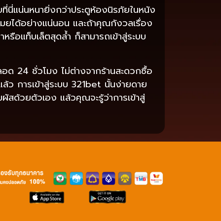
นี่แน่นหนายิ่งกว่าประตูห้องนิรภัยในหนัง
มยได้อย่างแน่นอน และถ้าคุณกังวลเรื่อง
าหรือแท็บเล็ตสุดล้ำ ก็สามารถเข้าสู่ระบบ
อด 24 ชั่วโมง ไม่ต่างจากร้านสะดวกซื้อ
้ว การเข้าสู่ระบบ 321bet นั้นง่ายดาย
ัสด้วยตัวเอง แล้วคุณจะรู้ว่าการเข้าสู่